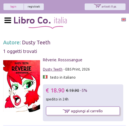
login
registrati
articoli: 0 pz.
Autore:
Dusty Teeth
1 oggetti trovati
Rêverie. Rossosangue
Dusty Teeth
- EBS Print, 2026
testo in italiano
€ 18.90
€ 19.90
-5%
spedito in 24h
aggiungi al carrello