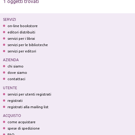
1 oggetti trovati
SERVIZI
on-line bookstore
editori distribuiti
servizi per i librai
servizi per le biblioteche
servizi per editori
AZIENDA
chi siamo
dove siamo
contattaci
UTENTE
servizi per utenti registrati
registrati
registrati alla mailing list
ACQUISTO
come acquistare
spese di spedizione
FAQ