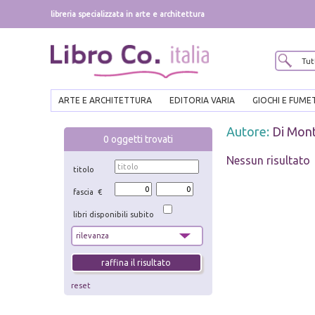
libreria specializzata in arte e architettura
ARTE E ARCHITETTURA
EDITORIA VARIA
GIOCHI E FUME
Autore:
Di Mont
0
oggetti trovati
Nessun risultato
titolo
fascia €
libri disponibili subito
reset