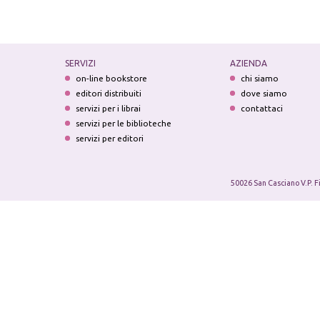
SERVIZI
AZIENDA
on-line bookstore
chi siamo
editori distribuiti
dove siamo
servizi per i librai
contattaci
servizi per le biblioteche
servizi per editori
50026 San Casciano V.P. F