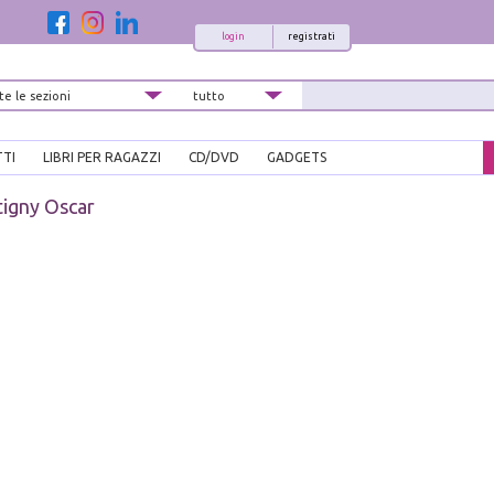
login
registrati
TTI
LIBRI PER RAGAZZI
CD/DVD
GADGETS
igny Oscar