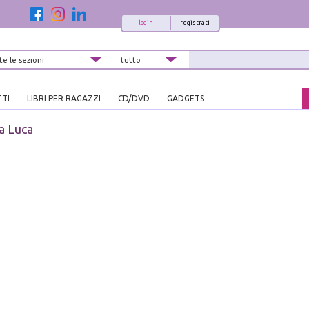
login
registrati
TTI
LIBRI PER RAGAZZI
CD/DVD
GADGETS
a Luca