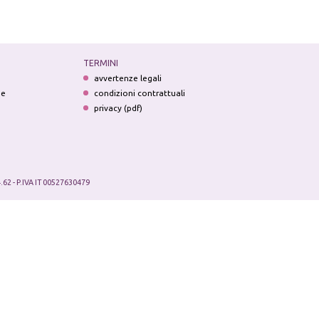
TERMINI
avvertenze legali
ne
condizioni contrattuali
privacy (pdf)
.62 - P.IVA IT 00527630479