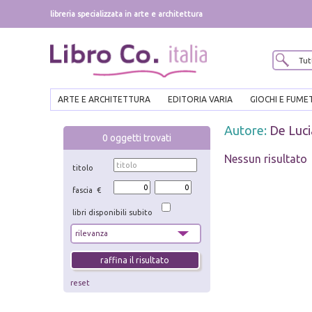
libreria specializzata in arte e architettura
ARTE E ARCHITETTURA
EDITORIA VARIA
GIOCHI E FUME
Autore:
De Luci
0
oggetti trovati
Nessun risultato
titolo
fascia €
libri disponibili subito
reset