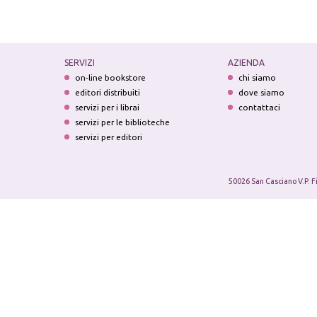
SERVIZI
AZIENDA
on-line bookstore
chi siamo
editori distribuiti
dove siamo
servizi per i librai
contattaci
servizi per le biblioteche
servizi per editori
50026 San Casciano V.P. F