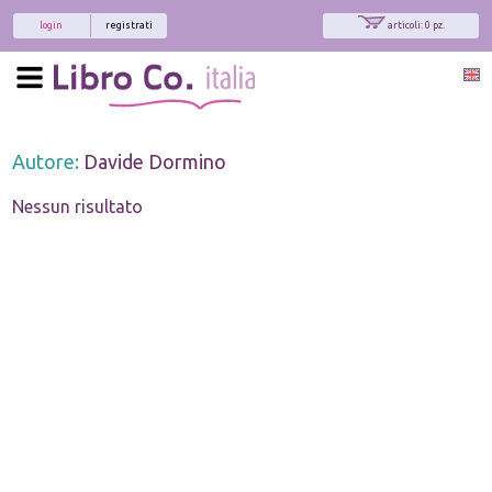
login
registrati
articoli: 0 pz.
Autore:
Davide Dormino
Nessun risultato