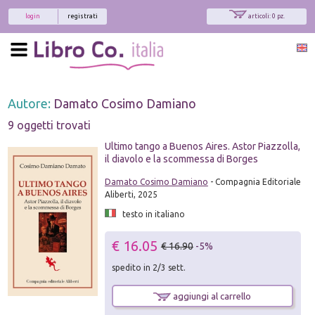
login
registrati
articoli: 0 pz.
Autore:
Damato Cosimo Damiano
9 oggetti trovati
Ultimo tango a Buenos Aires. Astor Piazzolla,
il diavolo e la scommessa di Borges
Damato Cosimo Damiano
- Compagnia Editoriale
Aliberti, 2025
testo in italiano
€ 16.05
€ 16.90
-5%
spedito in 2/3 sett.
aggiungi al carrello