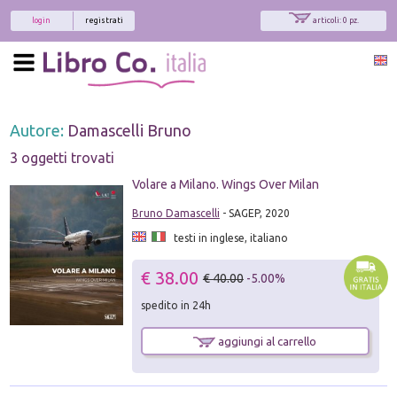
login
registrati
articoli: 0 pz.
Autore:
Damascelli Bruno
3 oggetti trovati
Volare a Milano. Wings Over Milan
Bruno Damascelli
- SAGEP, 2020
testi in inglese, italiano
€ 38.00
€ 40.00
-5.00%
spedito in 24h
aggiungi al carrello