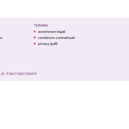
TERMINI
avvertenze legali
ne
condizioni contrattuali
privacy (pdf)
.62 - P.IVA IT 00527630479