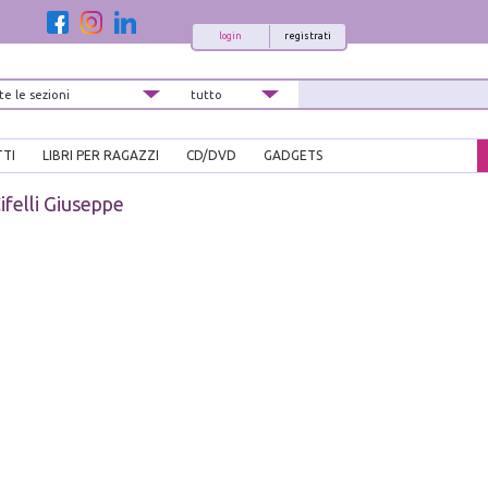
login
registrati
TTI
LIBRI PER RAGAZZI
CD/DVD
GADGETS
ifelli Giuseppe