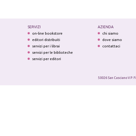
SERVIZI
AZIENDA
on-line bookstore
chi siamo
editori distribuiti
dove siamo
servizi per i librai
contattaci
servizi per le biblioteche
servizi per editori
50026 San Casciano V.P. F