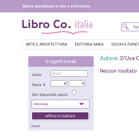
libreria specializzata in arte e architettura
ARTE E ARCHITETTURA
EDITORIA VARIA
GIOCHI E FUME
Autore:
D'Uva C
0
oggetti trovati
Nessun risultato
titolo
fascia €
libri disponibili subito
reset