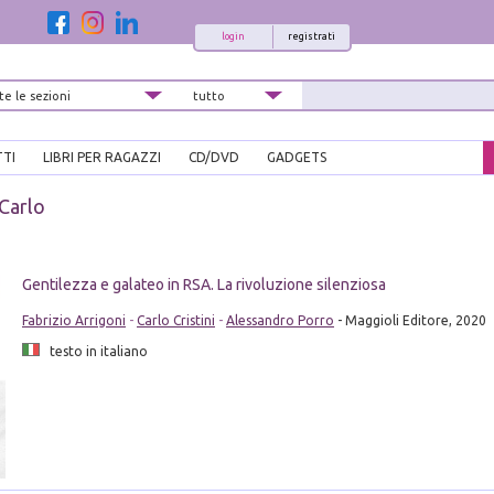
login
registrati
TTI
LIBRI PER RAGAZZI
CD/DVD
GADGETS
 Carlo
Gentilezza e galateo in RSA. La rivoluzione silenziosa
Fabrizio Arrigoni
-
Carlo Cristini
-
Alessandro Porro
- Maggioli Editore, 2020
testo in italiano