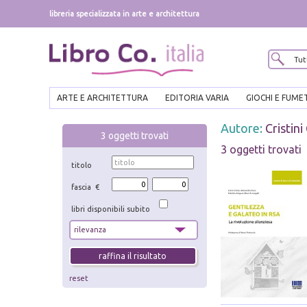
libreria specializzata in arte e architettura
ARTE E ARCHITETTURA
EDITORIA VARIA
GIOCHI E FUME
Autore:
Cristini
3
oggetti trovati
3 oggetti trovati
titolo
fascia €
libri disponibili subito
reset