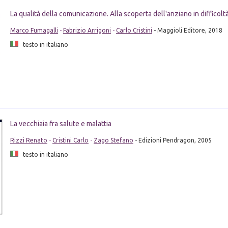
La qualità della comunicazione. Alla scoperta dell'anziano in difficolt
Marco Fumagalli
-
Fabrizio Arrigoni
-
Carlo Cristini
- Maggioli Editore, 2018
testo in italiano
La vecchiaia fra salute e malattia
Rizzi Renato
-
Cristini Carlo
-
Zago Stefano
- Edizioni Pendragon, 2005
testo in italiano