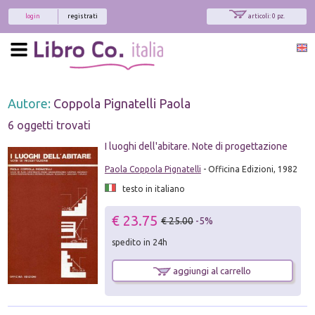
login
registrati
articoli: 0 pz.
Autore:
Coppola Pignatelli Paola
6 oggetti trovati
I luoghi dell'abitare. Note di progettazione
Paola Coppola Pignatelli
- Officina Edizioni, 1982
testo in italiano
€ 23.75
€ 25.00
-5%
spedito in 24h
aggiungi al carrello