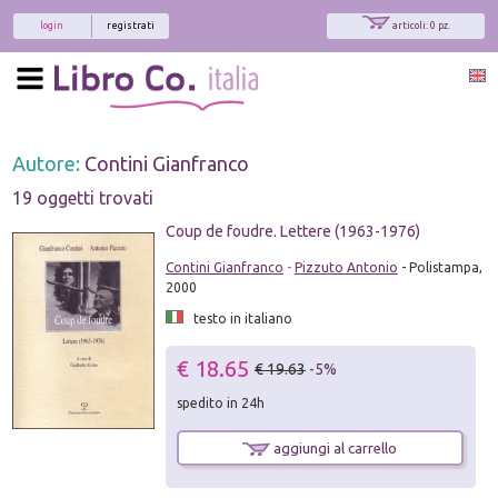
login
registrati
articoli: 0 pz.
Autore:
Contini Gianfranco
19 oggetti trovati
Coup de foudre. Lettere (1963-1976)
Contini Gianfranco
-
Pizzuto Antonio
- Polistampa,
2000
testo in italiano
€ 18.65
€ 19.63
-5%
spedito in 24h
aggiungi al carrello