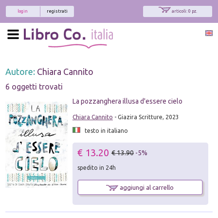
login
registrati
articoli: 0 pz.
Autore:
Chiara Cannito
6 oggetti trovati
La pozzanghera illusa d'essere cielo
Chiara Cannito
- Giazira Scritture, 2023
testo in italiano
€ 13.20
€ 13.90
-5%
spedito in 24h
aggiungi al carrello