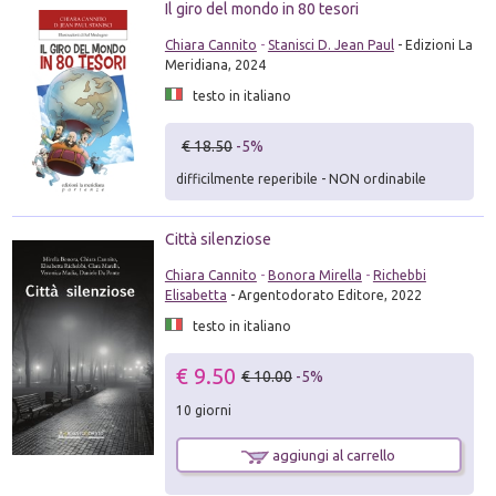
Il giro del mondo in 80 tesori
Chiara Cannito
-
Stanisci D. Jean Paul
- Edizioni La
Meridiana, 2024
testo in italiano
€ 18.50
-5%
difficilmente reperibile - NON ordinabile
Città silenziose
Chiara Cannito
-
Bonora Mirella
-
Richebbi
Elisabetta
- Argentodorato Editore, 2022
testo in italiano
€ 9.50
€ 10.00
-5%
10 giorni
aggiungi al carrello