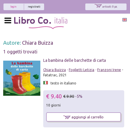
login
registrati
articoli: 0 pz.
Autore:
Chiara Buizza
1 oggetti trovati
La bambina delle barchette di carta
Chiara Buizza
-
Foglietti Letizia
-
Franzoni Irene
-
Fatatrac, 2021
testo in italiano
€ 9.40
€ 9.90
-5%
10 giorni
aggiungi al carrello