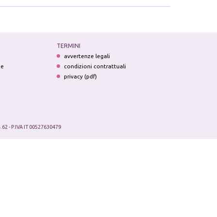
TERMINI
avvertenze legali
ne
condizioni contrattuali
privacy (pdf)
.62 - P.IVA IT 00527630479