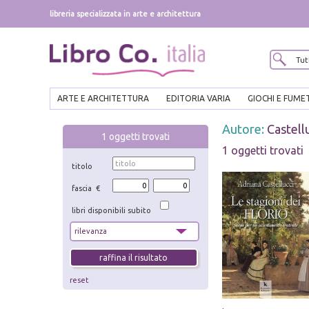
libreria specializzata in arte e architettura
ARTE E ARCHITETTURA
EDITORIA VARIA
GIOCHI E FUME
Autore:
Castell
1
oggetti trovati
1 oggetti trovati
titolo
fascia €
libri disponibili subito
reset