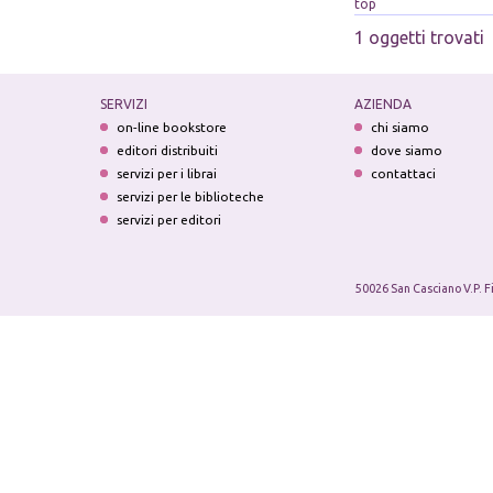
top
1 oggetti trovati
SERVIZI
AZIENDA
on-line bookstore
chi siamo
editori distribuiti
dove siamo
servizi per i librai
contattaci
servizi per le biblioteche
servizi per editori
50026 San Casciano V.P. F