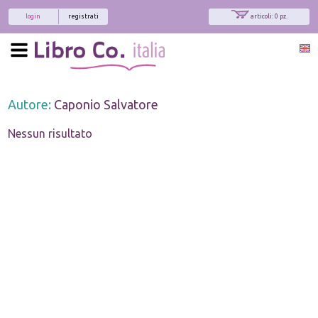
login
registrati
articoli: 0 pz.
Autore:
Caponio Salvatore
Nessun risultato