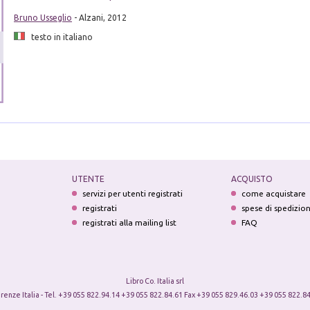
Bruno Usseglio
- Alzani, 2012
testo in italiano
UTENTE
ACQUISTO
servizi per utenti registrati
come acquistare
registrati
spese di spedizio
registrati alla mailing list
FAQ
Libro Co. Italia srl
irenze Italia - Tel. +39 055 822.94.14 +39 055 822.84.61 Fax +39 055 829.46.03 +39 055 822.84