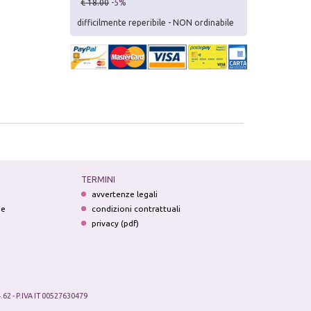
€ 18.00
-5%
difficilmente reperibile - NON ordinabile
TERMINI
avvertenze legali
ne
condizioni contrattuali
privacy (pdf)
.62 - P.IVA IT 00527630479