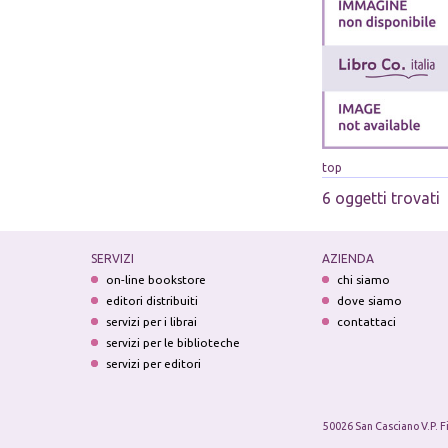
top
6 oggetti trovati
SERVIZI
AZIENDA
on-line bookstore
chi siamo
editori distribuiti
dove siamo
servizi per i librai
contattaci
servizi per le biblioteche
servizi per editori
50026 San Casciano V.P. F