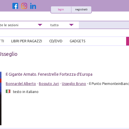
login
registrati
TTI
LIBRI PER RAGAZZI
CD/DVD
GADGETS
sseglio
Il Gigante Armato. Fenestrelle Fortezza d'Europa
Bonnardel Alberto
-
Bossuto Juri
-
Usseglio Bruno
- Il Punto PiemonteinBanc
testo in italiano