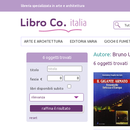
libreria specializzata in arte e architettura
ARTE E ARCHITETTURA
EDITORIA VARIA
GIOCHI E FUME
Autore:
Bruno U
6
oggetti trovati
6 oggetti trovati
titolo
fascia €
libri disponibili subito
reset