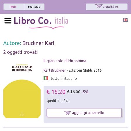
login
registrati
articoli: 0 pz.
Autore:
Bruckner Karl
2 oggetti trovati
Il gran sole di Hiroshima
Karl Brückner
- Edizioni Ghibli, 2015
testo in italiano
€ 15.20
€ 16.00
-5%
spedito in 24h
aggiungi al carrello