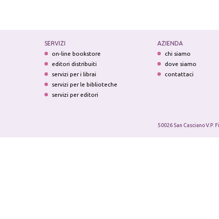
SERVIZI
AZIENDA
on-line bookstore
chi siamo
editori distribuiti
dove siamo
servizi per i librai
contattaci
servizi per le biblioteche
servizi per editori
50026 San Casciano V.P. F