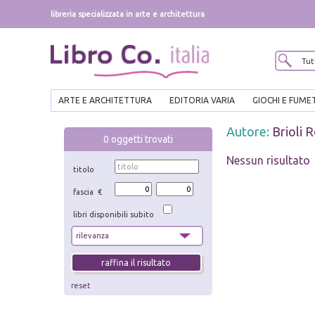
libreria specializzata in arte e architettura
ARTE E ARCHITETTURA
EDITORIA VARIA
GIOCHI E FUME
Autore:
Brioli 
0
oggetti trovati
Nessun risultato
titolo
fascia €
libri disponibili subito
reset