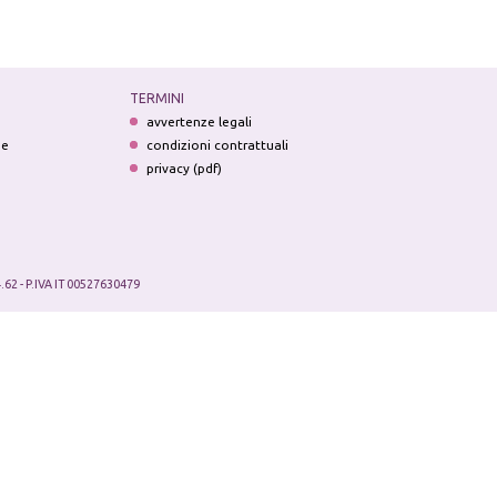
TERMINI
avvertenze legali
ne
condizioni contrattuali
privacy (pdf)
.62 - P.IVA IT 00527630479