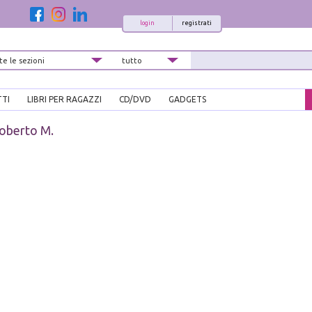
login
registrati
TTI
LIBRI PER RAGAZZI
CD/DVD
GADGETS
Roberto M.