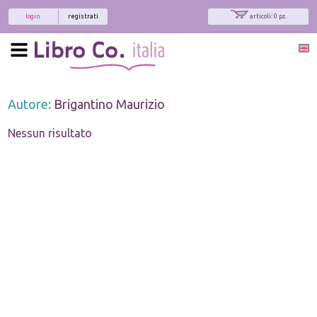
login
registrati
articoli: 0 pz.
Autore:
Brigantino Maurizio
Nessun risultato