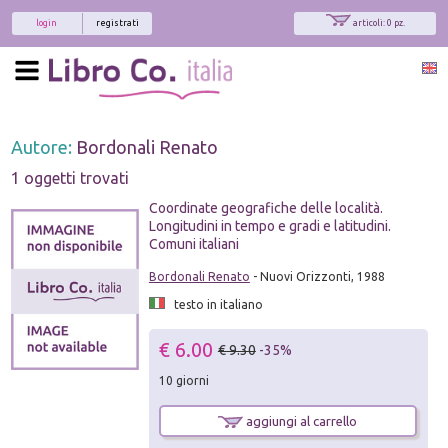
login
registrati
articoli: 0 pz.
Autore:
Bordonali Renato
1 oggetti trovati
Coordinate geografiche delle località.
Longitudini in tempo e gradi e latitudini.
Comuni italiani
Bordonali Renato
- Nuovi Orizzonti, 1988
testo in italiano
€ 6.00
€ 9.30
-35%
10 giorni
aggiungi al carrello