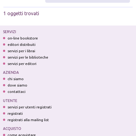
1 oggetti trovati
SERVIZI
on-line bookstore
editori distribuiti
servizi per i librai
servizi per le biblioteche
servizi per editori
AZIENDA
chi siamo
dove siamo
contattaci
UTENTE
servizi per utenti registrati
registrati
registrati alla mailing list
ACQUISTO
come acquistare