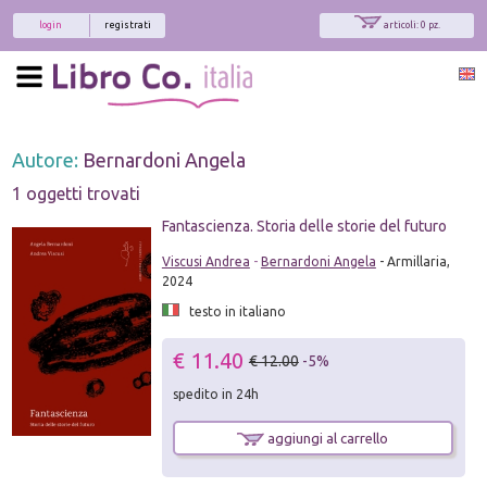
login
registrati
articoli: 0 pz.
Autore:
Bernardoni Angela
1 oggetti trovati
Fantascienza. Storia delle storie del futuro
Viscusi Andrea
-
Bernardoni Angela
- Armillaria,
2024
testo in italiano
€ 11.40
€ 12.00
-5%
spedito in 24h
aggiungi al carrello