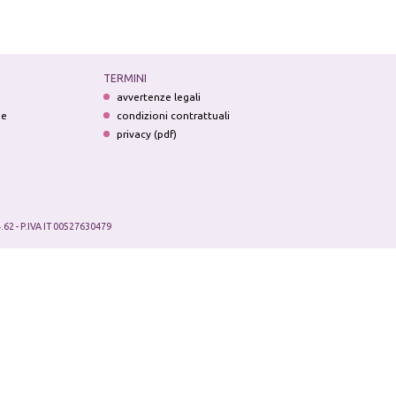
TERMINI
avvertenze legali
ne
condizioni contrattuali
privacy (pdf)
.62 - P.IVA IT 00527630479