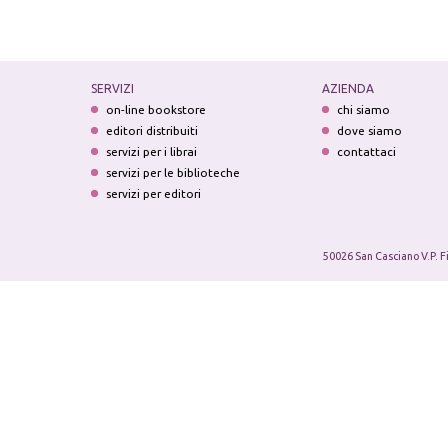
SERVIZI
AZIENDA
on-line bookstore
chi siamo
editori distribuiti
dove siamo
servizi per i librai
contattaci
servizi per le biblioteche
servizi per editori
50026 San Casciano V.P. F