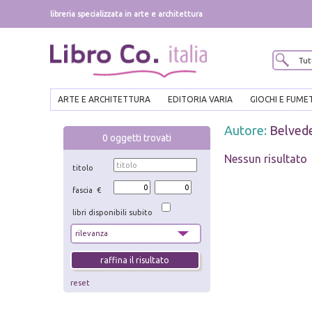
libreria specializzata in arte e architettura
ARTE E ARCHITETTURA
EDITORIA VARIA
GIOCHI E FUME
Autore:
Belved
0
oggetti trovati
Nessun risultato
titolo
fascia €
libri disponibili subito
reset