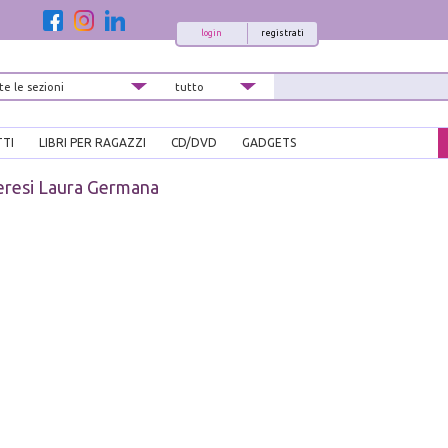
login
registrati
TTI
LIBRI PER RAGAZZI
CD/DVD
GADGETS
eresi Laura Germana