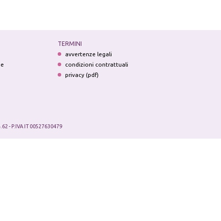
TERMINI
avvertenze legali
ne
condizioni contrattuali
privacy (pdf)
.62 - P.IVA IT 00527630479