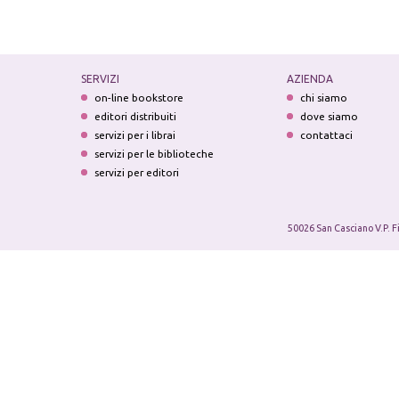
SERVIZI
AZIENDA
on-line bookstore
chi siamo
editori distribuiti
dove siamo
servizi per i librai
contattaci
servizi per le biblioteche
servizi per editori
50026 San Casciano V.P. F