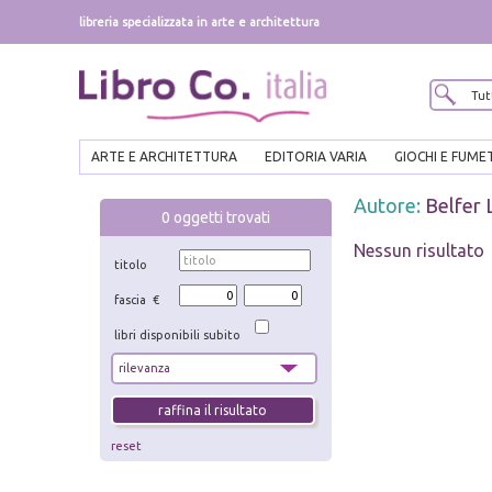
libreria specializzata in arte e architettura
ARTE E ARCHITETTURA
EDITORIA VARIA
GIOCHI E FUME
Autore:
Belfer 
0
oggetti trovati
Nessun risultato
titolo
fascia €
libri disponibili subito
reset