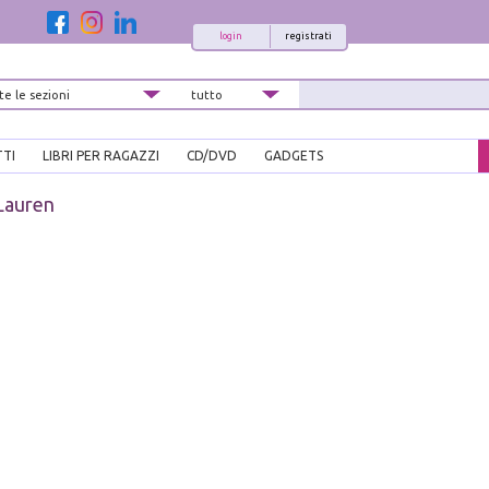
login
registrati
TTI
LIBRI PER RAGAZZI
CD/DVD
GADGETS
Lauren