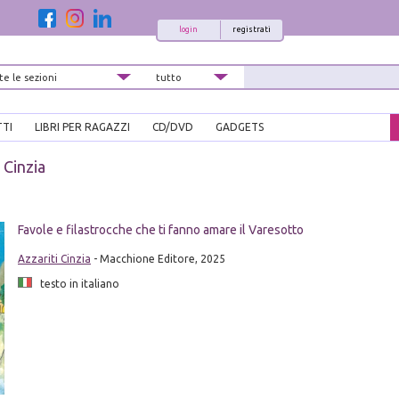
login
registrati
TTI
LIBRI PER RAGAZZI
CD/DVD
GADGETS
 Cinzia
Favole e filastrocche che ti fanno amare il Varesotto
Azzariti Cinzia
- Macchione Editore, 2025
testo in italiano