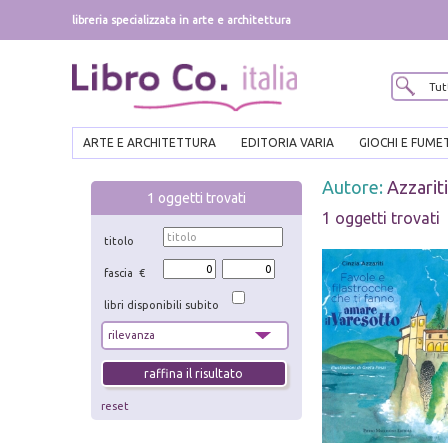
libreria specializzata in arte e architettura
ARTE E ARCHITETTURA
EDITORIA VARIA
GIOCHI E FUME
Autore:
Azzariti
1
oggetti trovati
1 oggetti trovati
titolo
fascia €
libri disponibili subito
reset