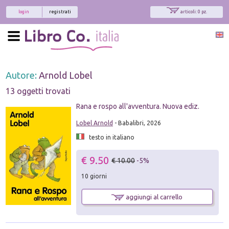
login
registrati
articoli: 0 pz.
Autore:
Arnold Lobel
13 oggetti trovati
Rana e rospo all'avventura. Nuova ediz.
Lobel Arnold
- Babalibri, 2026
testo in italiano
€ 9.50
€ 10.00
-5%
10 giorni
aggiungi al carrello