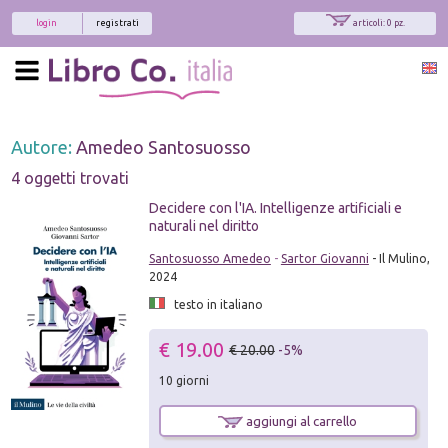
login
registrati
articoli: 0 pz.
Autore:
Amedeo Santosuosso
4 oggetti trovati
Decidere con l'IA. Intelligenze artificiali e
naturali nel diritto
Santosuosso Amedeo
-
Sartor Giovanni
- Il Mulino,
2024
testo in italiano
€ 19.00
€ 20.00
-5%
10 giorni
aggiungi al carrello