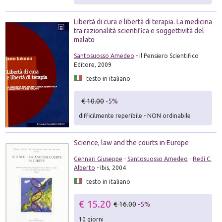
Libertà di cura e libertà di terapia. La medicina
tra razionalità scientifica e soggettività del
malato
Santosuosso Amedeo
- Il Pensiero Scientifico
Editore, 2009
testo in italiano
€ 10.00
-5%
difficilmente reperibile - NON ordinabile
Science, law and the courts in Europe
Gennari Giuseppe
-
Santosuosso Amedeo
-
Redi C.
Alberto
- Ibis, 2004
testo in italiano
€ 15.20
€ 16.00
-5%
10 giorni