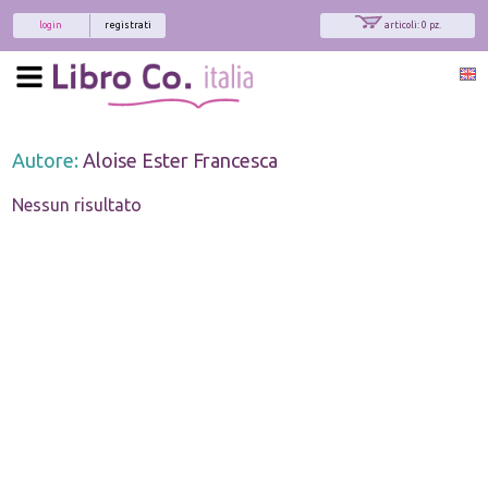
login
registrati
articoli: 0 pz.
Autore:
Aloise Ester Francesca
Nessun risultato