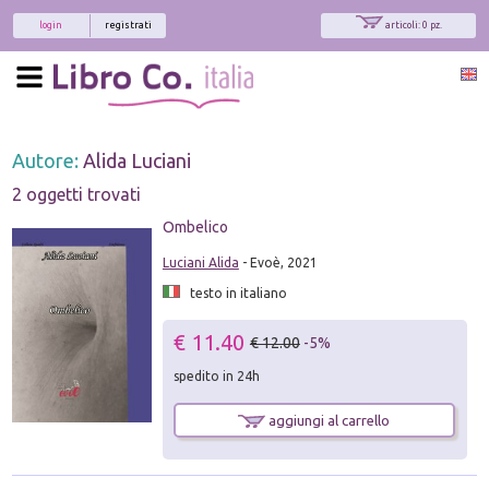
login
registrati
articoli: 0 pz.
Autore:
Alida Luciani
2 oggetti trovati
Ombelico
Luciani Alida
- Evoè, 2021
testo in italiano
€ 11.40
€ 12.00
-5%
spedito in 24h
aggiungi al carrello