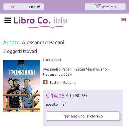
login
registrati
articoli: 0 pz.
Autore:
Alessandro Pagani
3 oggetti trovati
I punkinari
Alessandro Pagani
-
Zatini Massimiliano
-
Nepturanus, 2024
testo in italiano
€ 14.15
€ 14.90
-5%
spedito in 24h
aggiungi al carrello