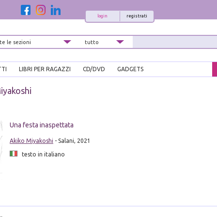
login
registrati
TTI
LIBRI PER RAGAZZI
CD/DVD
GADGETS
iyakoshi
Una festa inaspettata
Akiko Miyakoshi
- Salani, 2021
testo in italiano