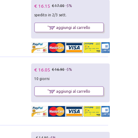
€ 16.15
€ 17.00
-5%
spedito in 2/3 sett.
aggiungi al carrello
€ 16.05
€ 16.90
-5%
10 giorni
aggiungi al carrello
€ 14.90
-5%