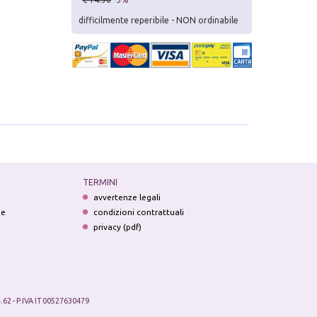
difficilmente reperibile - NON ordinabile
TERMINI
avvertenze legali
ne
condizioni contrattuali
privacy (pdf)
.62 - P.IVA IT 00527630479