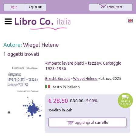
login
registrati
articoli: 0 pz.
Autore:
Wiegel Helene
1 oggetti trovati
«Imparo: lavare piatti + tazze». Carteggio
1923-1956
Brecht Bertolt
-
Wiegel Helene
- Lithos, 2025
testo in italiano
€ 28.50
€ 30.00
-5.00%
spedito in 24h
aggiungi al carrello