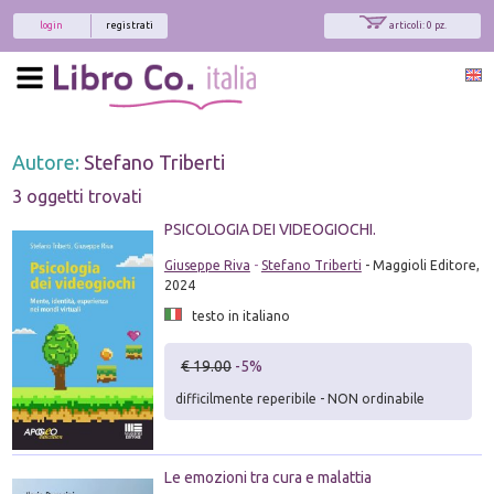
login
registrati
articoli: 0 pz.
Autore:
Stefano Triberti
3 oggetti trovati
PSICOLOGIA DEI VIDEOGIOCHI.
Giuseppe Riva
-
Stefano Triberti
- Maggioli Editore,
2024
testo in italiano
€ 19.00
-5%
difficilmente reperibile - NON ordinabile
Le emozioni tra cura e malattia