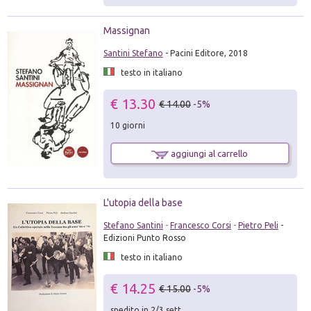
Massignan
Santini Stefano
- Pacini Editore, 2018
testo in italiano
€ 13.30
€ 14.00
-5%
10 giorni
aggiungi al carrello
L'utopia della base
Stefano Santini
-
Francesco Corsi
-
Pietro Peli
-
Edizioni Punto Rosso
testo in italiano
€ 14.25
€ 15.00
-5%
spedito in 2/3 sett.