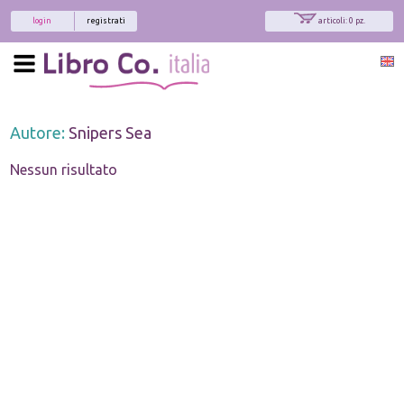
login
registrati
articoli: 0 pz.
Autore:
Snipers Sea
Nessun risultato