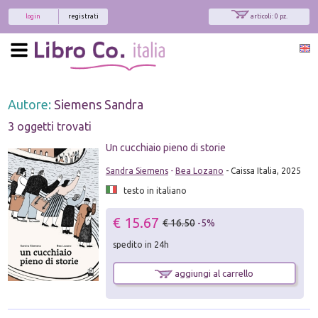
login
registrati
articoli: 0 pz.
Autore:
Siemens Sandra
3 oggetti trovati
Un cucchiaio pieno di storie
Sandra Siemens
-
Bea Lozano
- Caissa Italia, 2025
testo in italiano
€ 15.67
€ 16.50
-5%
spedito in 24h
aggiungi al carrello