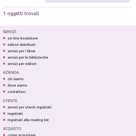
1 oggetti trovati
SERVIZI
on-line bookstore
editori distribuiti
servizi per i librai
servizi per le biblioteche
servizi per editori
AZIENDA
chi siamo
dove siamo
contattaci
UTENTE
servizi per utenti registrati
registrati
registrati alla mailing list
ACQUISTO
come acquistare