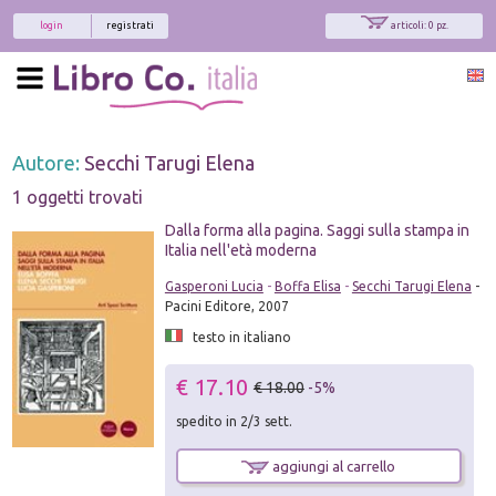
login
registrati
articoli: 0 pz.
Autore:
Secchi Tarugi Elena
1 oggetti trovati
Dalla forma alla pagina. Saggi sulla stampa in
Italia nell'età moderna
Gasperoni Lucia
-
Boffa Elisa
-
Secchi Tarugi Elena
-
Pacini Editore, 2007
testo in italiano
€ 17.10
€ 18.00
-5%
spedito in 2/3 sett.
aggiungi al carrello