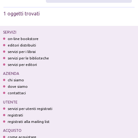
1 oggetti trovati
SERVIZI
on-line bookstore
editori distribuiti
servizi per i librai
servizi per le biblioteche
servizi per editori
AZIENDA
chi siamo
dove siamo
contattaci
UTENTE
servizi per utenti registrati
registrati
registrati alla mailing list
ACQUISTO
come acquistare