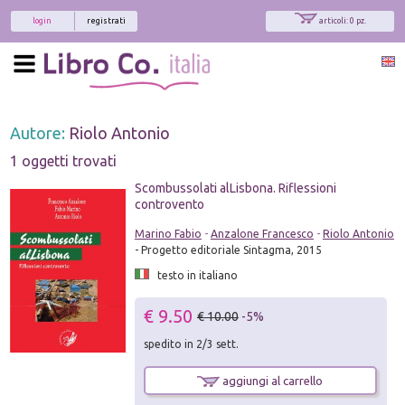
login
registrati
articoli: 0 pz.
Autore:
Riolo Antonio
1 oggetti trovati
Scombussolati alLisbona. Riflessioni
controvento
Marino Fabio
-
Anzalone Francesco
-
Riolo Antonio
- Progetto editoriale Sintagma, 2015
testo in italiano
€ 9.50
€ 10.00
-5%
spedito in 2/3 sett.
aggiungi al carrello