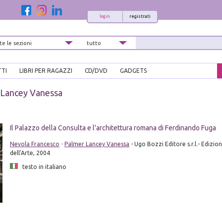
login
registrati
TTI
LIBRI PER RAGAZZI
CD/DVD
GADGETS
 Lancey Vanessa
Il Palazzo della Consulta e l'architettura romana di Ferdinando Fuga
Nevola Francesco
-
Palmer Lancey Vanessa
- Ugo Bozzi Editore s.r.l.- Edizion
dell'Arte, 2004
testo in italiano