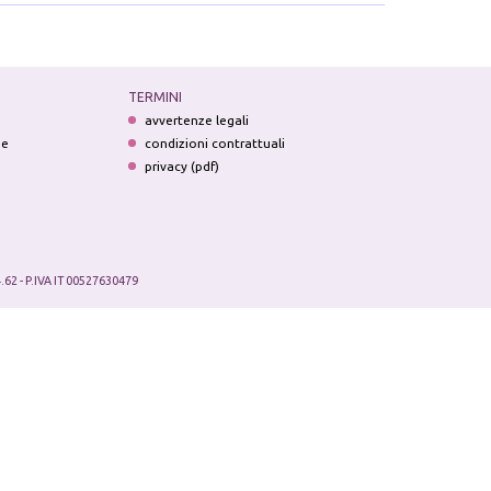
TERMINI
avvertenze legali
ne
condizioni contrattuali
privacy (pdf)
.62 - P.IVA IT 00527630479