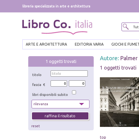
libreria specializzata in arte e architettura
ARTE E ARCHITETTURA
EDITORIA VARIA
GIOCHI E FUME
Autore:
Palmer
1
oggetti trovati
1 oggetti trovati
titolo
fascia €
libri disponibili subito
reset
top