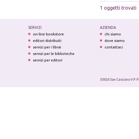
1 oggetti trovati
SERVIZI
AZIENDA
on-line bookstore
chi siamo
editori distribuiti
dove siamo
servizi per i librai
contattaci
servizi per le biblioteche
servizi per editori
50026 San Casciano V.P. F