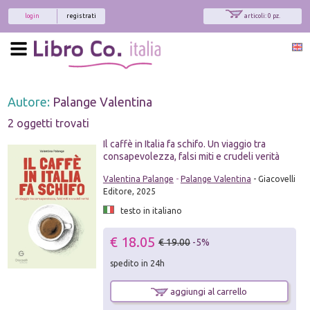
login
registrati
articoli: 0 pz.
Autore:
Palange Valentina
2 oggetti trovati
Il caffè in Italia fa schifo. Un viaggio tra
consapevolezza, falsi miti e crudeli verità
Valentina Palange
-
Palange Valentina
- Giacovelli
Editore, 2025
testo in italiano
€ 18.05
€ 19.00
-5%
spedito in 24h
aggiungi al carrello