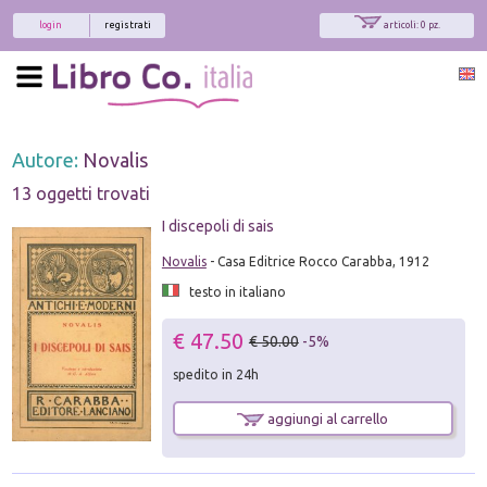
login
registrati
articoli: 0 pz.
Autore:
Novalis
13 oggetti trovati
I discepoli di sais
Novalis
- Casa Editrice Rocco Carabba, 1912
testo in italiano
€ 47.50
€ 50.00
-5%
spedito in 24h
aggiungi al carrello