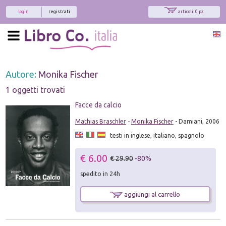
login
registrati
articoli: 0 pz.
Autore:
Monika Fischer
1 oggetti trovati
Facce da calcio
Mathias Braschler
-
Monika Fischer
- Damiani, 2006
testi in inglese, italiano, spagnolo
€ 6.00
€ 29.90
-80%
spedito in 24h
aggiungi al carrello