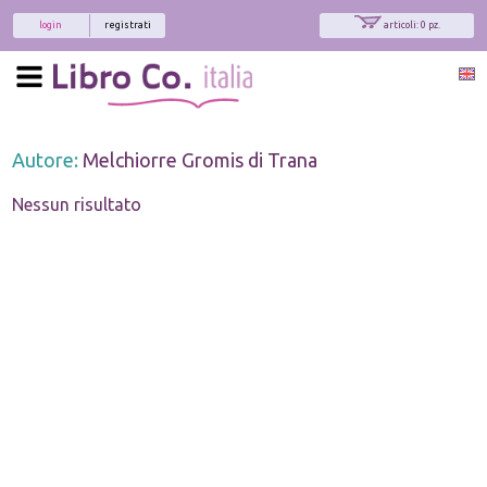
login
registrati
articoli: 0 pz.
Autore:
Melchiorre Gromis di Trana
Nessun risultato