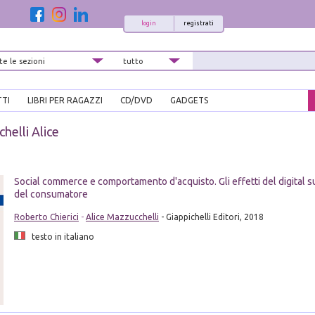
login
registrati
TTI
LIBRI PER RAGAZZI
CD/DVD
GADGETS
helli Alice
Social commerce e comportamento d'acquisto. Gli effetti del digital su
del consumatore
Roberto Chierici
-
Alice Mazzucchelli
- Giappichelli Editori, 2018
testo in italiano