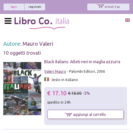
login
registrati
articoli: 0 pz.
Autore:
Mauro Valeri
10 oggetti trovati
Black Italians. Atleti neri in maglia azzurra
Valeri Mauro
- Palombi Editori, 2006
testo in italiano
€ 17.10
€ 18.00
-5%
spedito in 24h
aggiungi al carrello