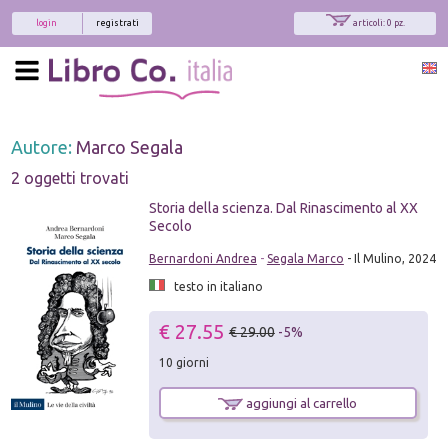
login
registrati
articoli: 0 pz.
Autore:
Marco Segala
2 oggetti trovati
Storia della scienza. Dal Rinascimento al XX
Secolo
Bernardoni Andrea
-
Segala Marco
- Il Mulino, 2024
testo in italiano
€ 27.55
€ 29.00
-5%
10 giorni
aggiungi al carrello