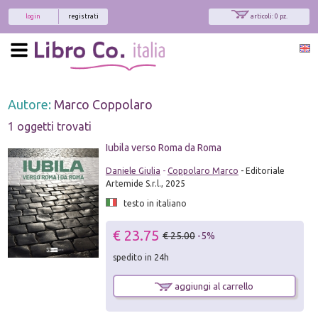
login
registrati
articoli: 0 pz.
Autore:
Marco Coppolaro
1 oggetti trovati
Iubila verso Roma da Roma
Daniele Giulia
-
Coppolaro Marco
- Editoriale
Artemide S.r.l., 2025
testo in italiano
€ 23.75
€ 25.00
-5%
spedito in 24h
aggiungi al carrello