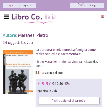
login
registrati
articoli: 0 pz.
Autore:
Maranesi Pietro
24 oggetti trovati
La persona in relazione. La famiglia come
realtà naturale e sacramentale
Pietro Maranesi
-
Roberta Vinerba
- Cittadella,
2016
testo in italiano
€ 9.97
€ 10.50
-5%
spedito in 24h
aggiungi al carrello