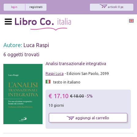
login
registrati
articoli: 0 pz.
Autore:
Luca Raspi
6 oggetti trovati
Analisi transazionale integrativa
Raspi Luca
- Edizioni San Paolo, 2099
testo in italiano
€ 17.10
€ 18.00
-5%
10 giorni
aggiungi al carrello