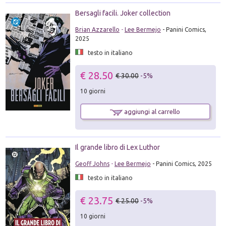
Bersagli facili. Joker collection
Brian Azzarello
-
Lee Bermejo
- Panini Comics,
2025
testo in italiano
€ 28.50
€ 30.00
-5%
10 giorni
aggiungi al carrello
Il grande libro di Lex Luthor
Geoff Johns
-
Lee Bermejo
- Panini Comics, 2025
testo in italiano
€ 23.75
€ 25.00
-5%
10 giorni