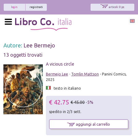
login
registrati
articoli: 0 pz.
Autore:
Lee Bermejo
13 oggetti trovati
A vicious circle
Bermejo Lee
-
Tomlin Mattson
- Panini Comics,
2025
testo in italiano
€ 42.75
€ 45.00
-5%
spedito in 2/3 sett.
aggiungi al carrello