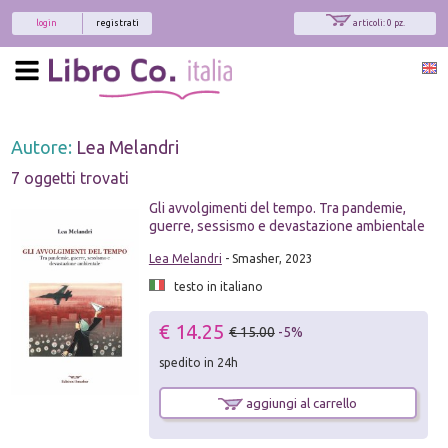
login
registrati
articoli: 0 pz.
Autore:
Lea Melandri
7 oggetti trovati
Gli avvolgimenti del tempo. Tra pandemie,
guerre, sessismo e devastazione ambientale
Lea Melandri
- Smasher, 2023
testo in italiano
€ 14.25
€ 15.00
-5%
spedito in 24h
aggiungi al carrello